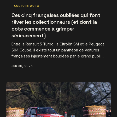
CULTURE AUTO
Ces cinq françaises oubliées qui font
rêver les collectionneurs (et dont la
cote commence à grimper
sérieusement)
Entre la Renault 5 Turbo, la Citroën SM et le Peugeot
504 Coupé, il existe tout un panthéon de voitures
françaises injustement boudées par le grand public.
Pourtant, les collectionneurs les plus avisés ont déjà
Jun 30, 2026
commencé à se les arracher discrètement. Tour
d'horizon de cinq pépites tricolores à surveiller de
très près avant que les prix ne s'envolent.