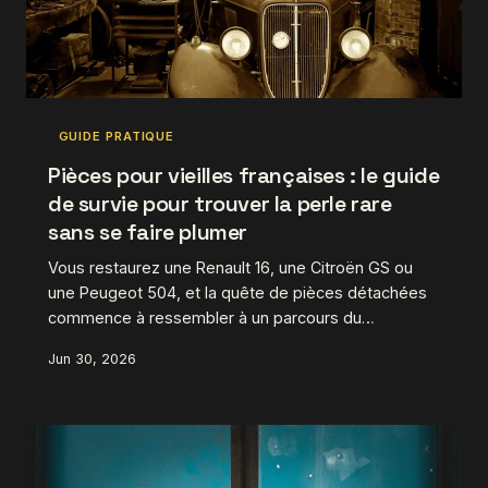
GUIDE PRATIQUE
Pièces pour vieilles françaises : le guide
de survie pour trouver la perle rare
sans se faire plumer
Vous restaurez une Renault 16, une Citroën GS ou
une Peugeot 504, et la quête de pièces détachées
commence à ressembler à un parcours du
combattant ? Pas de panique. Entre clubs de
Jun 30, 2026
marque, casses spécialisées, bourses d'échange et
plateformes en ligne, les ressources existent — à
condition de savoir où chercher et comment éviter
les pièges. On vous donne toutes les clés.