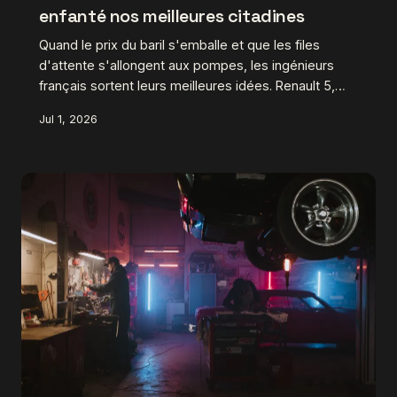
enfanté nos meilleures citadines
Quand le prix du baril s'emballe et que les files
d'attente s'allongent aux pompes, les ingénieurs
français sortent leurs meilleures idées. Renault 5,
Peugeot 104, Citroën LN : ces petites citadines nées
Jul 1, 2026
sous la contrainte sont aujourd'hui des icônes
mécaniques à part entière. Retour sur une décennie
où la nécessité a véritablement été la mère de
l'invention.