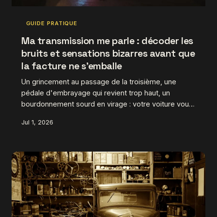
GUIDE PRATIQUE
Ma transmission me parle : décoder les
bruits et sensations bizarres avant que
la facture ne s'emballe
Un grincement au passage de la troisième, une
pédale d'embrayage qui revient trop haut, un
bourdonnement sourd en virage : votre voiture vous
envoie des signaux. Savoir les interpréter, c'est la
Jul 1, 2026
différence entre une réparation à 200 euros et une
facture à 1 500. On vous explique tout, exemples
concrets à l'appui.